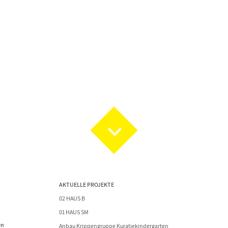
AKTUELLE PROJEKTE
02 HAUS B
01 HAUS SM
en
Anbau Krippengruppe Kuratiekindergarten