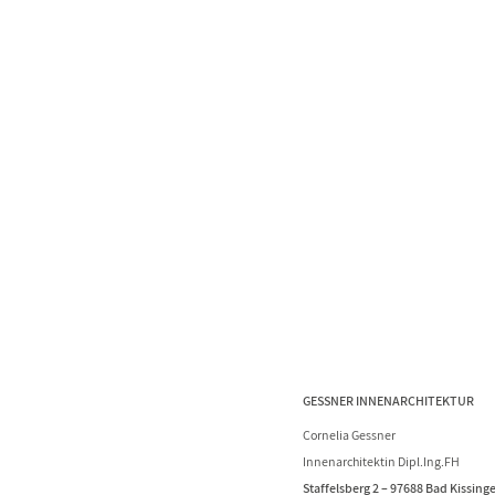
GESSNER INNENARCHITEKTUR
Cornelia Gessner
Innenarchitektin Dipl.Ing.FH
Staffelsberg 2 – 97688 Bad Kissing