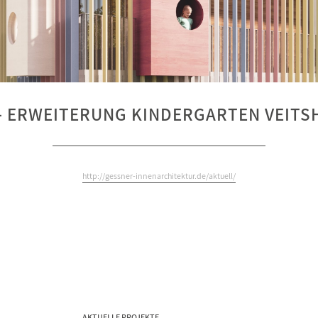
- ERWEITERUNG KINDERGARTEN VEIT
http://gessner-innenarchitektur.de/aktuell/
AKTUELLE PROJEKTE