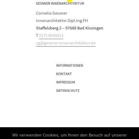
GESSNER INNENARCHITEKTUR
Cornelia Gessner
Innenarchitektin Dipl.Ing.FH
Staffelsberg 2 – 97688 Bad Kissingen
T
0171-8545613
cg@gessner-innenarchitektur.de
INFORMATIONEN
KONTAKT
IMPRESSUM
DATENSCHUTZ
Wir verwenden Cookies, um Ihnen den Besuch auf unserer