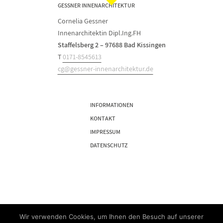
GESSNER INNENARCHITEKTUR
Cornelia Gessner
Innenarchitektin Dipl.Ing.FH
Staffelsberg 2 – 97688 Bad Kissingen
T
0171-8545613
cg@gessner-innenarchitektur.de
INFORMATIONEN
KONTAKT
IMPRESSUM
DATENSCHUTZ
Wir verwenden Cookies, um Ihnen den Besuch auf unserer